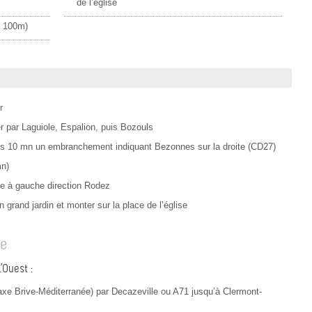
de l’église
n 100m)
r
r par Laguiole, Espalion, puis Bozouls
près 10 mn un embranchement indiquant Bezonnes sur la droite (CD27)
mn)
dre à gauche direction Rodez
 grand jardin et monter sur la place de l’église
te
’Ouest :
(axe Brive-Méditerranée) par Decazeville ou A71 jusqu’à Clermont-