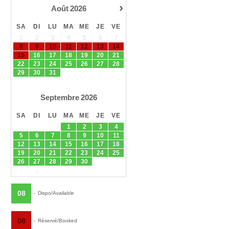
›
Août
2026
SA
DI
LU
MA
ME
JE
VE
1
2
3
4
5
6
7
8
9
10
11
12
13
14
15
16
17
18
19
20
21
22
23
24
25
26
27
28
29
30
31
Septembre
2026
SA
DI
LU
MA
ME
JE
VE
1
2
3
4
5
6
7
8
9
10
11
12
13
14
15
16
17
18
19
20
21
22
23
24
25
26
27
28
29
30
08
-
Dispo/Available
08
-
Réservé/Booked