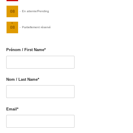
08
-
En attente/Pending
·
08
-
Partiellement réservé
Prénom / First Name*
Nom / Last Name*
Email*