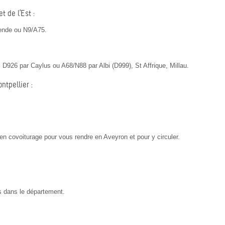
 de l’Est :
ende ou N9/A75.
926 par Caylus ou A68/N88 par Albi (D999), St Affrique, Millau.
ntpellier :
en covoiturage pour vous rendre en Aveyron et pour y circuler.
es dans le département.