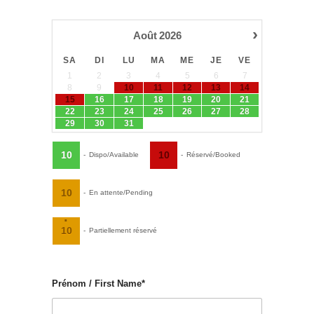
›
Août
2026
SA
DI
LU
MA
ME
JE
VE
1
2
3
4
5
6
7
8
9
10
11
12
13
14
15
16
17
18
19
20
21
22
23
24
25
26
27
28
29
30
31
10
10
-
Dispo/Available
-
Réservé/Booked
10
-
En attente/Pending
·
10
-
Partiellement réservé
Prénom / First Name*