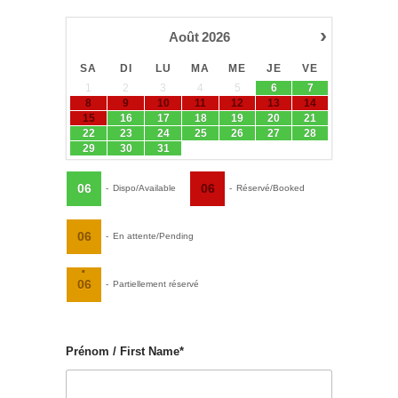
›
Août
2026
SA
DI
LU
MA
ME
JE
VE
1
2
3
4
5
6
7
8
9
10
11
12
13
14
15
16
17
18
19
20
21
22
23
24
25
26
27
28
29
30
31
06
06
-
Dispo/Available
-
Réservé/Booked
06
-
En attente/Pending
·
06
-
Partiellement réservé
Prénom / First Name*