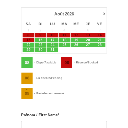
›
Août
2026
SA
DI
LU
MA
ME
JE
VE
1
2
3
4
5
6
7
8
9
10
11
12
13
14
15
16
17
18
19
20
21
22
23
24
25
26
27
28
29
30
31
08
08
-
Dispo/Available
-
Réservé/Booked
08
-
En attente/Pending
·
08
-
Partiellement réservé
Prénom / First Name*