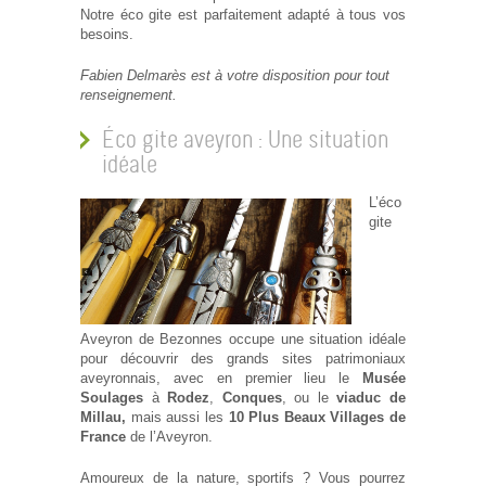
Notre éco gite est parfaitement adapté à tous vos
besoins.
Fabien Delmarès est à votre disposition pour tout
renseignement.
Éco gite aveyron : Une situation
idéale
L’éco
gite
Aveyron de Bezonnes occupe une situation idéale
pour découvrir des grands sites patrimoniaux
aveyronnais, avec en premier lieu le
Musée
Soulages
à
Rodez
,
Conques
, ou le
viaduc de
Millau,
mais aussi les
10 Plus Beaux Villages de
France
de l’Aveyron.
Amoureux de la nature, sportifs ? Vous pourrez