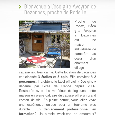
Bienvenue à l’éco gite Aveyron de
Bezonnes, proche de Rodelle
Proche de
Rodez,
l’éco
gite
Aveyron
à Bezonnes
est une
maison
individuelle de
caractère au
cœur d’un
charmant
village
caussenard très calme. Cette location de vacances
est classée
3 étoiles
et
3 épis.
Elle convient à
2
personnes.
Il a obtenu le label officiel «
éco
gite »
décerné par Gites de France depuis 2006
.
Restaurée avec des matériaux écologiques, cette
maison en pierre calcaire du causse offre un grand
confort de vie. En pleine nature, vous allez vivre
une expérience unique pour un tourisme plus
durable ! En
déplacement professionnel
, en
formation
? Un simple week-end en amoureux?